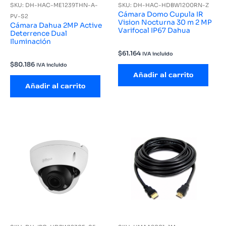
SKU: DH-HAC-ME1239THN-A-
SKU: DH-HAC-HDBW1200RN-Z
Cámara Domo Cupula IR
PV-S2
Vision Nocturna 30 m 2 MP
Cámara Dahua 2MP Active
Varifocal IP67 Dahua
Deterrence Dual
Iluminación
$
61.164
IVA incluido
$
80.186
IVA incluido
Añadir al carrito
Añadir al carrito