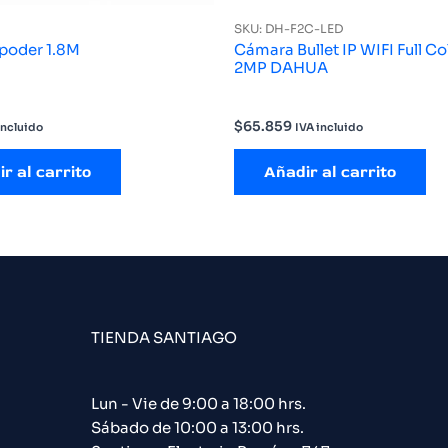
SKU: DH-F2C-LED
 poder 1.8M
Cámara Bullet IP WIFI Full Co
2MP DAHUA
$
65.859
incluido
IVA incluido
r al carrito
Añadir al carrito
TIENDA SANTIAGO
Lun - Vie de 9:00 a 18:00 hrs.
Sábado de 10:00 a 13:00 hrs.