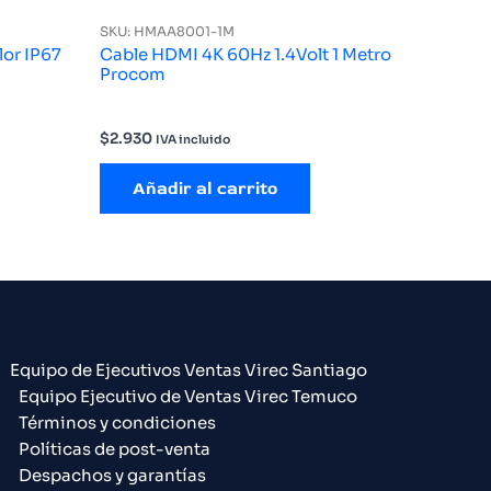
SKU: HMAA8001-1M
lor IP67
Cable HDMI 4K 60Hz 1.4Volt 1 Metro
Procom
$
2.930
IVA incluido
Añadir al carrito
Equipo de Ejecutivos Ventas Virec Santiago
Equipo Ejecutivo de Ventas Virec Temuco
Términos y condiciones
Políticas de post-venta
Despachos y garantías