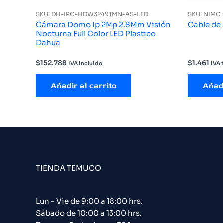
SKU: DH-IPC-HDW3249TMN-AS-LED
SKU: NIMC
Cámara Domo Ip 2Mp 2.8Mm Visión
Cable de
Nocturna Full Color LED Plastico
Dahua
$
152.788
$
1.461
IVA incluido
IVA 
Añadir al carrito
Añadi
TIENDA TEMUCO
Lun - Vie de 9:00 a 18:00 hrs.
Sábado de 10:00 a 13:00 hrs.