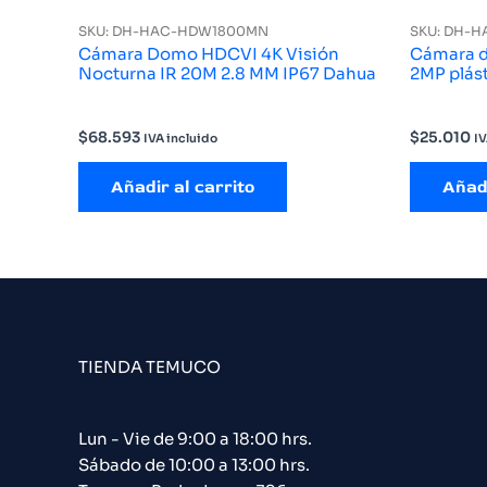
SKU: DH-HAC-HDW1800MN
SKU: DH-H
Cámara Domo HDCVI 4K Visión
Cámara d
Nocturna IR 20M 2.8 MM IP67 Dahua
2MP plás
$
68.593
$
25.010
IVA incluido
IV
Añadir al carrito
Añadi
TIENDA TEMUCO
Lun - Vie de 9:00 a 18:00 hrs.
Sábado de 10:00 a 13:00 hrs.