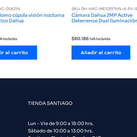
AC-D1A21N
SKU: DH-HAC-ME1239THN-A-PV-
omo cúpula visión nocturna
Cámara Dahua 2MP Active
tico Dahua
Deterrence Dual Iluminació
$
80.186
A incluido
IVA incluido
r al carrito
Añadir al carrito
TIENDA SANTIAGO
Lun - Vie de 9:00 a 18:00 hrs.
Sábado de 10:00 a 13:00 hrs.