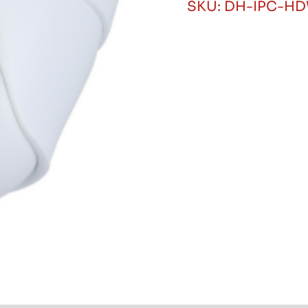
SKU:
DH-IPC-HD
Dahua
de
2MP,
Lente
2.8mm,
S6
cantidad