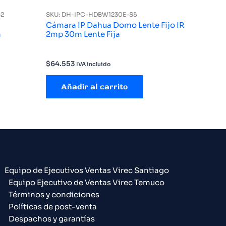
S2
SKU: DH-IPC-HDBW1230E-S5
Cámara IP Dahua Domo Lente Fijo IR
n
2mp 30m Lente Fija
$
64.553
IVA incluido
Añadir al carrito
Equipo de Ejecutivos Ventas Virec Santiago
Equipo Ejecutivo de Ventas Virec Temuco
Términos y condiciones
Políticas de post-venta
Despachos y garantías