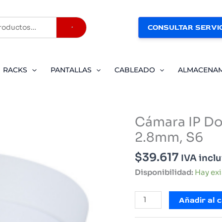
CONSULTAR SERVIC
Buscar
RACKS
PANTALLAS
CABLEADO
ALMACENA
Cámara IP Do
2.8mm, S6
$
39.617
IVA incl
Disponibilidad:
Hay ex
Cámara
Añadir al c
IP
Domo