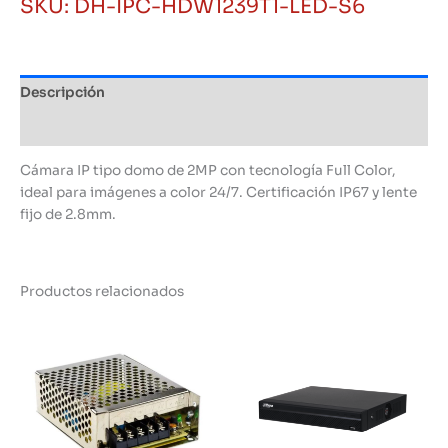
SKU:
DH-IPC-HDW1239T1-LED-S6
Dahua
de
2MP
Full
Descripción
Color,
IP67,
Información adicional
Lente
2.8mm
Cámara IP tipo domo de 2MP con tecnología Full Color,
cantidad
ideal para imágenes a color 24/7. Certificación IP67 y lente
fijo de 2.8mm.
Productos relacionados