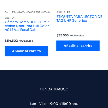
SKU: DH-HAC-HDW1239TN-Z-A-
SKU: SLR2
ETIQUETA PARA LECTOR DE
LED-DP
TAG UHF Generico
Cámara Domo HDCVI 2MP
Vision Nocturna Full Color
40 M Varifocal Dahua
$
35.555
IVA incluido
$
114.502
IVA incluido
Añadir al carrito
Añadir al carrito
TIENDA TEMUCO
Lun - Vie de 9:00 a 18:00 hrs.