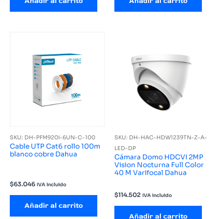
Añadir al carrito
Añadir al carrito
SKU: DH-PFM920I-6UN-C-100
SKU: DH-HAC-HDW1239TN-Z-A-
Cable UTP Cat6 rollo 100m
LED-DP
blanco cobre Dahua
Cámara Domo HDCVI 2MP
Vision Nocturna Full Color
40 M Varifocal Dahua
$
63.046
IVA incluido
$
114.502
IVA incluido
Añadir al carrito
Añadir al carrito