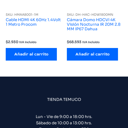
SKU: HMAA8001-1M
SKU: DH-HAC-HDW1800MN
Cable HDMI 4K 60Hz 1.4Volt
Cámara Domo HDCVI 4K
1 Metro Procom
Visión Nocturna IR 20M 2.8
MM IP67 Dahua
$
2.930
$
68.593
IVA incluido
IVA incluido
Añadir al carrito
Añadir al carrito
TIENDA TEMUCO
Lun - Vie de 9:00 a 18:00 hrs.
Sábado de 10:00 a 13:00 hrs.