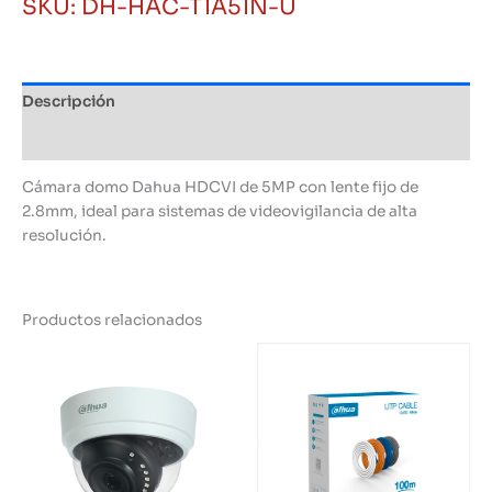
SKU:
DH-HAC-T1A51N-U
HDCVI
de
5MP,
Lente
Descripción
2.8mm
cantidad
Información adicional
Cámara domo Dahua HDCVI de 5MP con lente fijo de
2.8mm, ideal para sistemas de videovigilancia de alta
resolución.
Productos relacionados