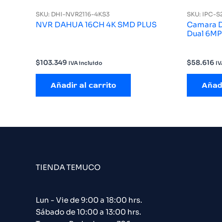
SKU: DHI-NVR2116-4KS3
SKU: IPC-
NVR DAHUA 16CH 4K SMD PLUS
Camara D
Dual 6M
$
103.349
$
58.616
IVA incluido
IV
Añadir al carrito
Añadi
TIENDA TEMUCO
Lun - Vie de 9:00 a 18:00 hrs.
Sábado de 10:00 a 13:00 hrs.