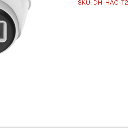
SKU:
DH-HAC-T2
HDCVI
de
2MP
Metálica,
IR
30m
cantidad