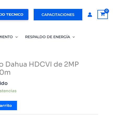
IO TECNICO
CAPACITACIONES
MIENTO
RESPALDO DE ENERGÍA
 Dahua HDCVI de 2MP
 30m
uido
istencias
arrito