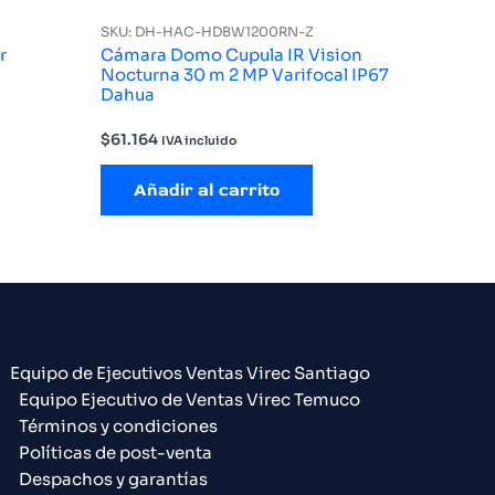
SKU: DH-HAC-HDBW1200RN-Z
r
Cámara Domo Cupula IR Vision
Nocturna 30 m 2 MP Varifocal IP67
Dahua
$
61.164
IVA incluido
Añadir al carrito
Equipo de Ejecutivos Ventas Virec Santiago
Equipo Ejecutivo de Ventas Virec Temuco
Términos y condiciones
Políticas de post-venta
Despachos y garantías