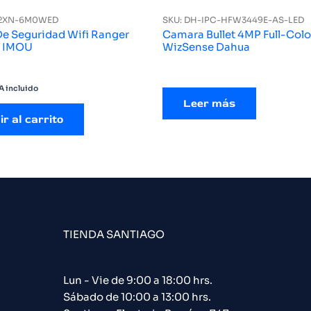
S2XN-6M0WED
SKU: DH-IPC-HFW3449E-AS-LED
e Seguridad Wifi Ranger
Camara Bullet 4MP Full-Colo
P IMOU
WizSense Dahua
A incluido
Leer más
r al carrito
TIENDA SANTIAGO
Lun - Vie de 9:00 a 18:00 hrs.
Sábado de 10:00 a 13:00 hrs.