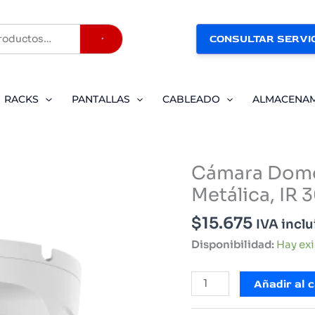
CONSULTAR SERVIC
Buscar
RACKS
PANTALLAS
CABLEADO
ALMACENA
Cámara Domo
Metálica, IR
$
15.675
IVA incl
Disponibilidad:
Hay ex
Cámara
Añadir al c
Domo
Dahua