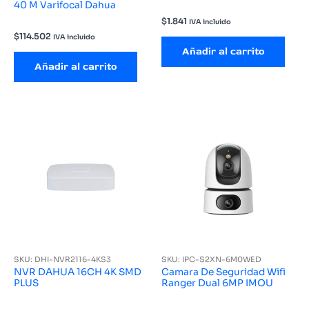
40 M Varifocal Dahua
$
1.841
IVA incluido
$
114.502
IVA incluido
Añadir al carrito
Añadir al carrito
SKU: DHI-NVR2116-4KS3
SKU: IPC-S2XN-6M0WED
NVR DAHUA 16CH 4K SMD
Camara De Seguridad Wifi
PLUS
Ranger Dual 6MP IMOU