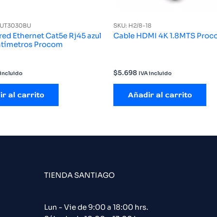
AUT3030BU
SKU: H2/8-18
red Ethernet Cat5e Rj45 azul
Cable HDMI 4K 1.8MTS Pro
ntímetros Procom
$
5.698
 incluido
IVA incluido
r al carrito
Añadir al carrito
TIENDA SANTIAGO
Lun - Vie de 9:00 a 18:00 hrs.