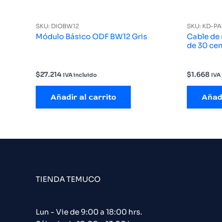
SKU: DIOBW12
SKU: KD-P
Módulo Básico ODF BW12 Gris
Cable de 
de 30 ce
$
27.214
$
1.668
IVA incluido
IVA
Añadir al carrito
Añadi
TIENDA TEMUCO
Lun - Vie de 9:00 a 18:00 hrs.