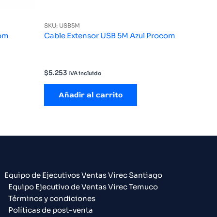
SKU: USB5M
com
Cable Extensor USB 5M Azul Procom
$
5.253
IVA incluido
Añadir al carrito
Equipo de Ejecutivos Ventas Virec Santiago
Equipo Ejecutivo de Ventas Virec Temuco
Términos y condiciones
Políticas de post-venta