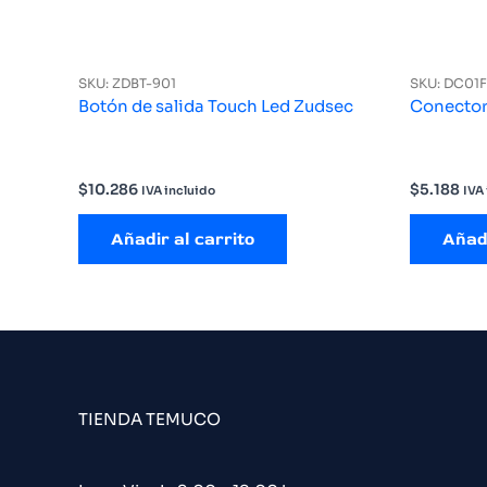
SKU: ZDBT-901
SKU: DC01F
Botón de salida Touch Led Zudsec
Conecto
$
10.286
$
5.188
IVA incluido
IVA
Añadir al carrito
Añadi
TIENDA TEMUCO