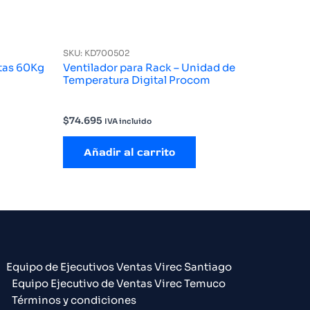
SKU: KD700502
rtas 60Kg
Ventilador para Rack – Unidad de
Temperatura Digital Procom
$
74.695
IVA incluido
Añadir al carrito
Equipo de Ejecutivos Ventas Virec Santiago
Equipo Ejecutivo de Ventas Virec Temuco
Términos y condiciones