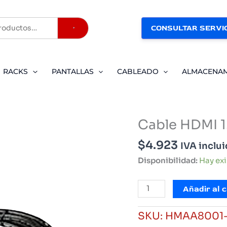
CONSULTAR SERVIC
Buscar
RACKS
PANTALLAS
CABLEADO
ALMACENA
Cable HDMI 1
$
4.923
IVA inclu
Disponibilidad:
Hay ex
Cable
Añadir al c
HDMI
1.4
SKU:
HMAA8001
Volt