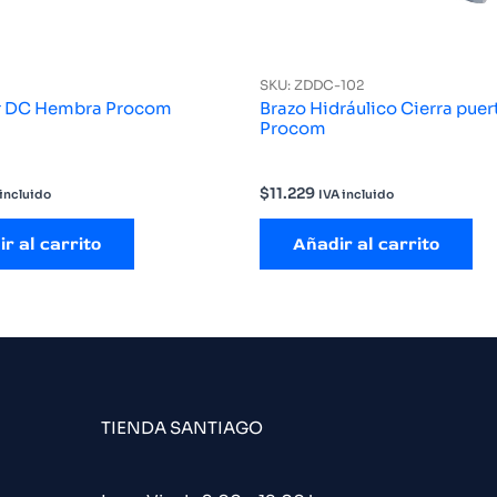
SKU: ZDDC-102
r DC Hembra Procom
Brazo Hidráulico Cierra pue
Procom
$
11.229
 incluido
IVA incluido
r al carrito
Añadir al carrito
TIENDA SANTIAGO