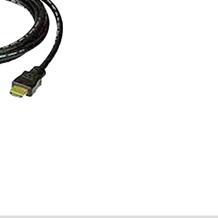
3
Metros
Procom
cantidad