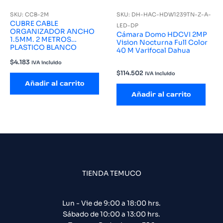
SKU: CCB-2M
SKU: DH-HAC-HDW1239TN-Z-A-
CUBRE CABLE
LED-DP
ORGANIZADOR ANCHO
Cámara Domo HDCVI 2MP
1.5MM. 2 METROS
Vision Nocturna Full Color
PLASTICO BLANCO
40 M Varifocal Dahua
$
4.183
IVA incluido
$
114.502
IVA incluido
Añadir al carrito
Añadir al carrito
TIENDA TEMUCO
Lun - Vie de 9:00 a 18:00 hrs.
Sábado de 10:00 a 13:00 hrs.