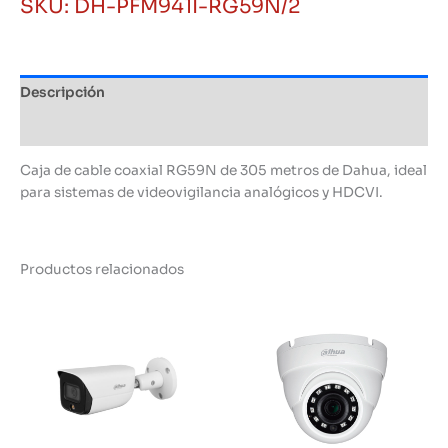
SKU:
DH-PFM941I-RG59N/2
RG59N
de
305m
en
Descripción
Caja
cantidad
Información adicional
Caja de cable coaxial RG59N de 305 metros de Dahua, ideal
para sistemas de videovigilancia analógicos y HDCVI.
Productos relacionados