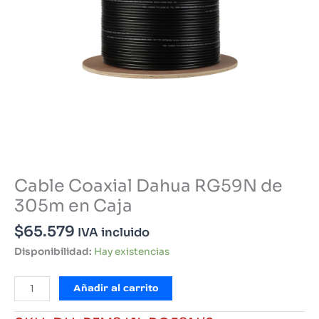
Cable Coaxial Dahua RG59N de
305m en Caja
$
65.579
IVA incluido
Disponibilidad:
Hay existencias
Cable
Añadir al carrito
Coaxial
Dahua