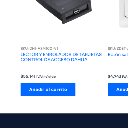
SKU: DHI-ASM100-V1
SKU: ZDBT-
LECTOR Y ENROLADOR DE TARJETAS
Botón sal
CONTROL DE ACCESO DAHUA
$
55.141
$
4.743
IVA incluido
IVA
Añadir al carrito
Añadi