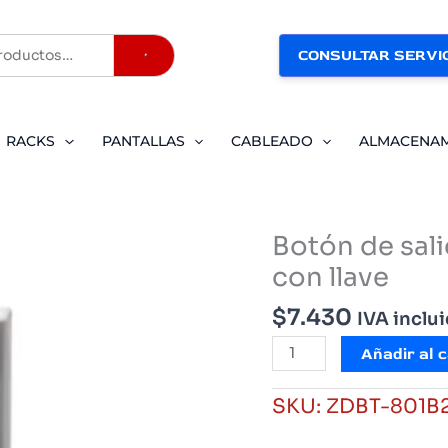
CONSULTAR SERVIC
Buscar
RACKS
PANTALLAS
CABLEADO
ALMACENA
Botón de sal
con llave
$
7.430
IVA inclu
Botón
Añadir al c
de
salida
SKU:
ZDBT-801B
de
emergencia