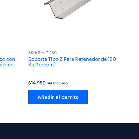
SKU: SM-Z-180
eco con
Soporte Tipo Z Para Retenedor de 180
étrico
Kg Procom
$
14.950
IVA incluido
Añadir al carrito