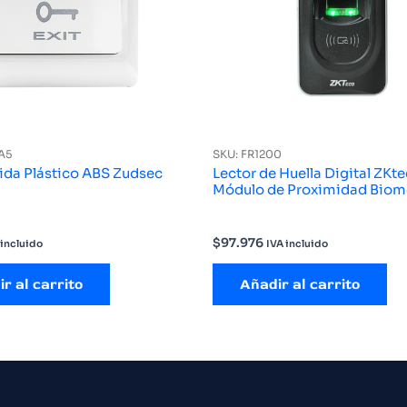
A5
SKU: FR1200
ida Plástico ABS Zudsec
Lector de Huella Digital ZKt
Módulo de Proximidad Biom
$
97.976
 incluido
IVA incluido
r al carrito
Añadir al carrito