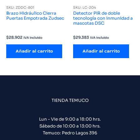
SKU: ZDDC-801
SKU: LC-204
Brazo Hidráulico Cierra
Detector PIR de doble
Puertas Empotrada Zudsec
tecnología con inmunidad a
mascotas DSC
$
28.902
$
29.383
IVA incluido
IVA incluido
Añadir al carrito
Añadir al carrito
TIENDA TEMUCO
Lun - Vie de 9:00 a 18:00 hrs.
Sábado de 10:00 a 13:00 hrs.
Temuco: Pedro Lagos 396