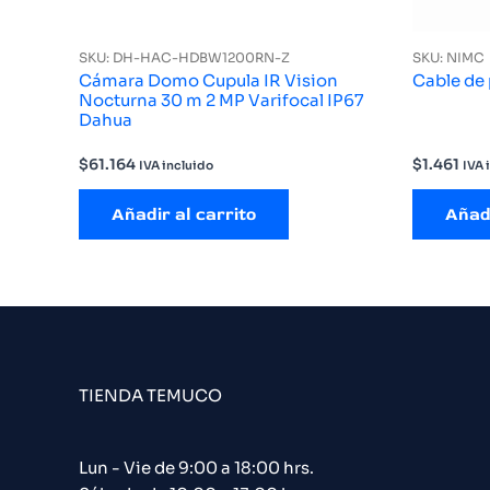
SKU: DH-HAC-HDBW1200RN-Z
SKU: NIMC
Cámara Domo Cupula IR Vision
Cable de
Nocturna 30 m 2 MP Varifocal IP67
Dahua
$
61.164
$
1.461
IVA incluido
IVA 
Añadir al carrito
Añadi
TIENDA TEMUCO
Lun - Vie de 9:00 a 18:00 hrs.