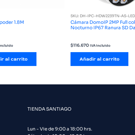
SKU: DH-IPC-HDW2239TN-AS-LED
 poder 1.8M
Cámara DomoIP 2MP Full co
Nocturno IP67 Ranura S
$
116.670
incluido
IVA incluido
r al carrito
Añadir al carrito
TIENDA SANTIAGO
Lun - Vie de 9:00 a 18:00 hrs.