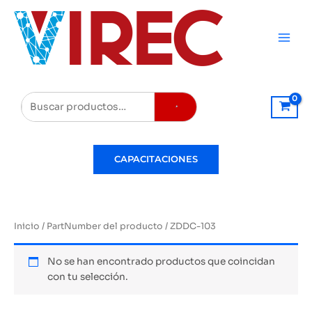
Ir
al
contenido
Buscar
CAPACITACIONES
Inicio
/ PartNumber del producto / ZDDC-103
No se han encontrado productos que coincidan
con tu selección.