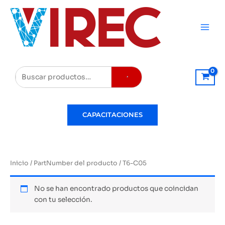
Ir
al
contenido
Buscar
CAPACITACIONES
Inicio
/ PartNumber del producto / T6-C05
No se han encontrado productos que coincidan
con tu selección.