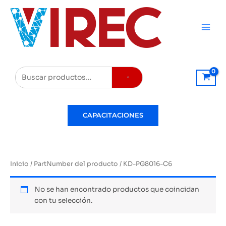
Ir
al
contenido
Buscar
CAPACITACIONES
Inicio
/ PartNumber del producto / KD-PG8016-C6
No se han encontrado productos que coincidan
con tu selección.