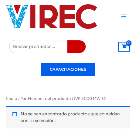
Ir
al
contenido
Buscar
CAPACITACIONES
Inicio
/ PartNumber del producto / IVP 3000 MW EX
No se han encontrado productos que coincidan
con tu selección.