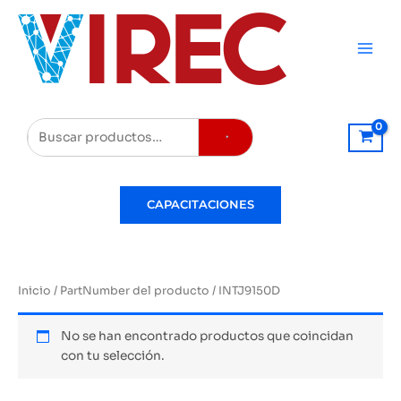
Ir
al
contenido
Buscar
CAPACITACIONES
Inicio
/ PartNumber del producto / INTJ9150D
No se han encontrado productos que coincidan
con tu selección.