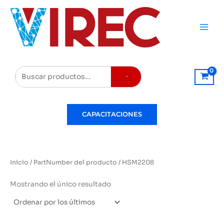
Ir
al
contenido
Buscar
CAPACITACIONES
Inicio
/ PartNumber del producto / HSM2208
Mostrando el único resultado