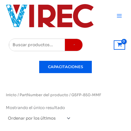
Ir
al
contenido
Buscar
CAPACITACIONES
Inicio
/ PartNumber del producto / GSFP-850-MMF
Mostrando el único resultado