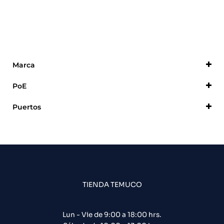
Marca
Dahua
PoE
Con PoE
Puertos
8
TIENDA TEMUCO
Lun - Vie de 9:00 a 18:00 hrs.