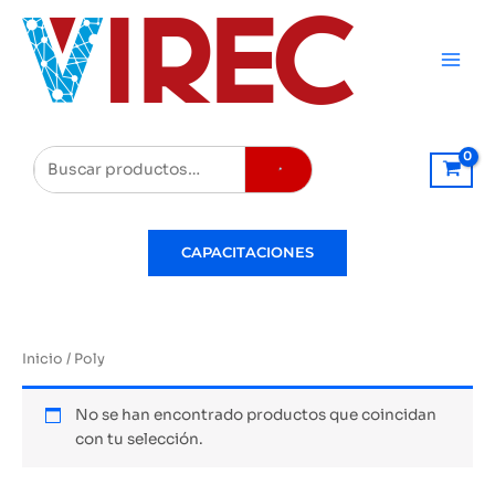
Ir
al
contenido
Buscar
CAPACITACIONES
Inicio
/ Poly
No se han encontrado productos que coincidan
con tu selección.