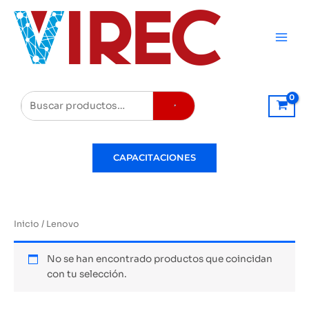
Ir
al
contenido
Buscar
CAPACITACIONES
Inicio
/ Lenovo
No se han encontrado productos que coincidan
con tu selección.